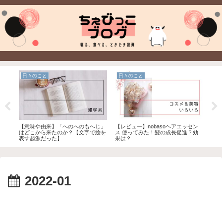
日々のこと
日々のこと
食
ンに
【意味や由来】「へのへのもへじ」
【レビュー】nobasoヘアエッセン
【チ
安さ
はどこから来たのか？【文字で絵を
ス 使ってみた！髪の成長促進？効
シピ
スメ
表す起源だった】
果は？
ら辛
2022-01