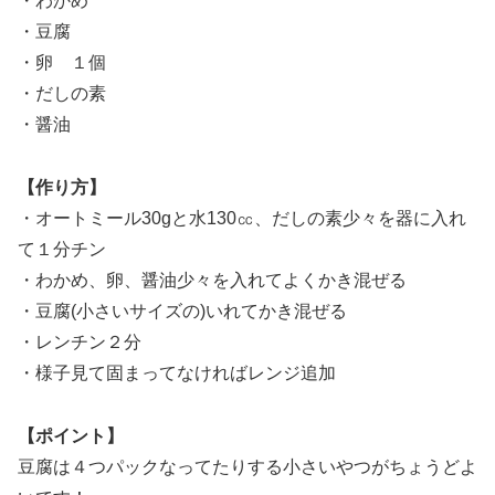
・わかめ
・豆腐
・卵 １個
・だしの素
・醤油
【作り方】
・オートミール30gと水130㏄、だしの素少々を器に入れ
て１分チン
・わかめ、卵、醤油少々を入れてよくかき混ぜる
・豆腐(小さいサイズの)いれてかき混ぜる
・レンチン２分
・様子見て固まってなければレンジ追加
【ポイント】
豆腐は４つパックなってたりする小さいやつがちょうどよ