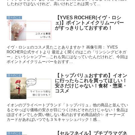
したわけではないけれど、高いけれどこれは買って...
【YVES ROCHER(イヴ・ロシ
日々のこと
ェ)】ポイントメイクリムーバー
がすっきりしておすすめ！
イヴ・ロシェのコスメ見たことありますか？ 画像引用： YVES
ROCHER公式サイトより 最近よく聞くのはこの「リンシングビネガ
ー」というシャンプー…これも気にはなっていたんだけれど、今回は
ポイントメイクリムーバーをおすす...
【トップバリュおすすめ】イオン
日々のこと
に行ったらこれを買ってほしい！
安さだけじゃない！食材・惣菜・
コスメ
イオンのプライベートブランド「トップバリュ」他の商品と並んでい
るとやっぱり価格の安さが目につくけれどそれだけじゃない！食品は
ほぼイオンでしか買い物しない私のおすすめ商品紹介✨ オーナーズ
カードがあればいつでも３％キャッシュバック！感...
【セルフネイル】プチプラマグネ
日々のこと