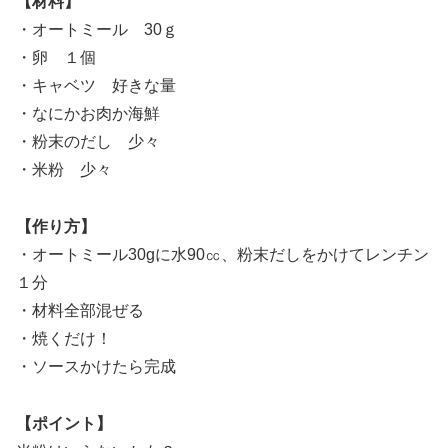
【材料】
・オートミール 30ｇ
・卵 １個
・キャベツ 好きな量
・なにかお肉か海鮮
・粉末のだし 少々
・米粉 少々
【作り方】
・オートミール30gに水90㏄、粉末だしをかけてレンチン
１分
・材料全部混ぜる
・焼くだけ！
・ソースかけたら完成
【ポイント】