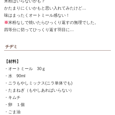
米粉はいらないかも？
かたまりにくいかもと思い入れてみたけど…
味はまったくオートミール感ない！
※
米粉なしで焼いたらひっくり返すの無理でした。
四等分に切ってひっくり返す羽目に…
チヂミ
【材料】
・オートミール 30ｇ
・水 90ml
・ニラもやしミックス(ニラ単体でも)
・たまねぎ（もやしあればいらない）
・キムチ
・卵 １個
・ごま油