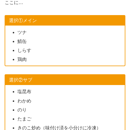
ここに…
選択①メイン
ツナ
鯖缶
しらす
鶏肉
選択②サブ
塩昆布
わかめ
のり
たまご
きのこ炒め（味付け済を小分けに冷凍）