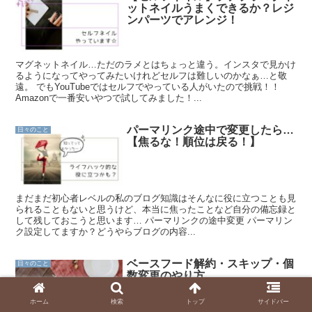
ットネイルうまくできるか？レジ
ンパーツでアレンジ！
マグネットネイル…ただのラメとはちょっと違う。インスタで見かけ
るようになってやってみたいけれどセルフは難しいのかなぁ…と敬
遠。 でもYouTubeではセルフでやっている人がいたので挑戦！！
Amazonで一番安いやつで試してみました！...
パーマリンク途中で変更したら…
日々のこと
【焦るな！順位は戻る！】
まだまだ初心者レベルの私のブログ知識はそんなに役に立つことも見
られることもないと思うけど、本当に焦ったことなど自分の備忘録と
して残しておこうと思います… パーマリンクの途中変更 パーマリン
ク設定してますか？どうやらブログの内容...
ベースフード解約・スキップ・個
日々のこと
数変更のやり方
ホーム
検索
トップ
サイドバー