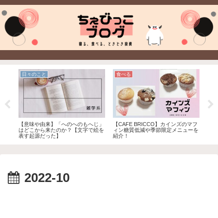
日々のこと
食べる
と
ティ
【意味や由来】「へのへのもへじ」
【CAFE BRICCO】カインズのマフ
イオ
アネ
はどこから来たのか？【文字で絵を
ィン糖質低減や季節限定メニューを
ギフ
表す起源だった】
紹介！
【お
2022-10