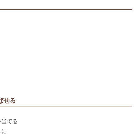
ばせる
を当てる
うに