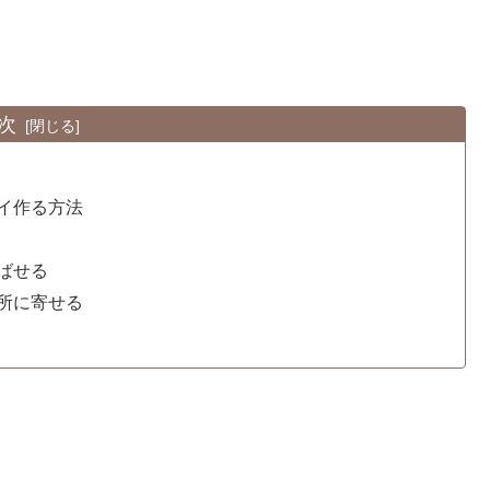
次
イ作る方法
ばせる
所に寄せる