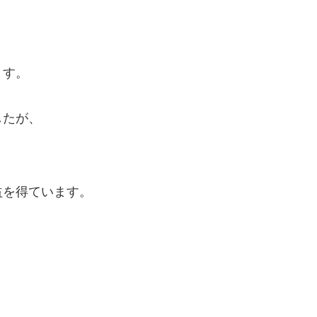
ます。
したが、
益を得ています。