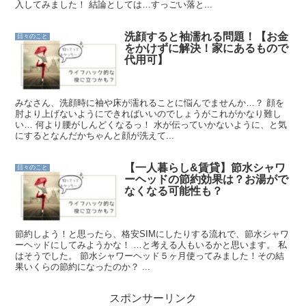
入してみました！ 結論としては…すっごい落と...
洗顔すると袖濡れる問題！【お金
日々のこと
をかけずに解決！家にあるもので
代用可】
みなさん、洗顔時に袖や床が濡れることに悩んでませんか…？ 顔を
肘より上げないようにできればいいのでしょうがこれがかなり難し
い… 何より腰がしんどくなるっ！ 水が伝っていかないように、と気
にするとなんだかちゃんと顔が洗えて...
【一人暮らし&賃貸】節水シャワ
日々のこと
ーヘッドの節約効果は？お湯がで
なくなる可能性も？
節約しよう！と思ったら、格安SIMにしたりする流れで、節水シャワ
ーヘッドにしてみようかな！ …と考える人もいるかと思います。 私
はそうでした。 節水シャワーヘッド５ヶ月使ってみました！その結
果いくらの節約になったのか？ ...
スポンサーリンク