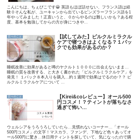
こんにちは、ちぇびこです😀 英語もほぼ話せない、フランス語は経
験０そんな私が、ユーキャンから出ているピンズラーフランス語を1
年やってみました！正直いうと、０からやるのは難しいかも？ある程
度、基本を勉強してからの方が身につきや...
【試してみた】ピルクルミラクル
日々のこと
ケアで寝つきはよくなる？１パッ
クでも効果があるのか？
睡眠改善に効果があると噂のヤクルト１０００に出会えないまま…
睡眠の質を改善する、と大きく書かれた「ピルクルミラクルケア」を
発見！ １パック８本入りを購入…約１週間で効果はでるのか？？ ピ
ルクルミラクルケアについて ...
【Kirei&coレビュー】オール500
日々のこと
円コスメ！？ティントが落ちなさ
過ぎて怖い…
ウェルシアをうろうろしていたら…見慣れないコーナー…「オール
500円コスメ」の文字！マスカラ、ファンデ、下地など色々あってオ
ール500円に驚き…休日用ティントを探していて、気になったので購