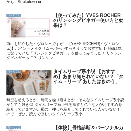
かも…※tokotowa or...
【使ってみた】YVES ROCHER
日々のこと
のリンシングビネガー使い方と効
果は？
前にも紹介したイヴロシェですが 【YVES ROCHER(イヴ・ロシ
ェ)】ポイントメイクリムーバーがすっきりしておすすめ！今回は気
になっていた「リンシングビネガー」を使ってみました！ リンシン
グビネガーって？ リンシン...
タイムリープ系小説 【おすす
日々のこと
め】あまり知られていない？「タ
イム・リープ あしたはきのう」
時空を超えるとか、時間を繰り返すとか…そんなタイムリープ系小説
がとても好き😊 タイムリープ系小説を探すと色々な人がおすすめを
紹介していますが…私の一押しを紹介してくれている人がいない！
ので、ぜひ、読んでほしいタイムリープ系小...
【体験】骨格診断＆パーソナルカ
日々のこと