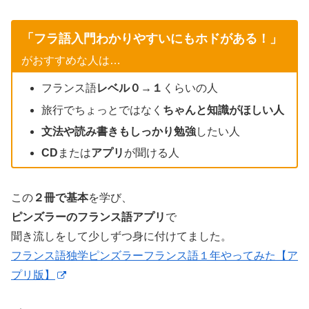
「フラ語入門わかりやすいにもホドがある！」
がおすすめな人は…
フランス語
レベル０→１
くらいの人
旅行でちょっとではなく
ちゃんと知識がほしい人
文法や読み書きもしっかり勉強
したい人
CD
または
アプリ
が聞ける人
この
２冊で基本
を学び、
ピンズラーのフランス語アプリ
で
聞き流しをして少しずつ身に付けてました。
フランス語独学ピンズラーフランス語１年やってみた【ア
プリ版】