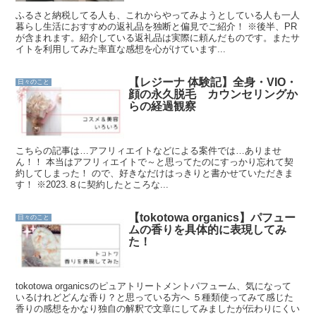
ふるさと納税してる人も、これからやってみようとしている人も一人
暮らし生活におすすめの返礼品を独断と偏見でご紹介！ ※後半、PR
が含まれます。紹介している返礼品は実際に頼んだものです。またサ
イトを利用してみた率直な感想を心がけています...
【レジーナ 体験記】全身・VIO・
日々のこと
顔の永久脱毛 カウンセリングか
らの経過観察
こちらの記事は…アフリィエイトなどによる案件では…ありませ
ん！！ 本当はアフリィエイトで～と思ってたのにすっかり忘れて契
約してしまった！ ので、好きなだけはっきりと書かせていただきま
す！ ※2023.８に契約したところな...
【tokotowa organics】パフュー
日々のこと
ムの香りを具体的に表現してみ
た！
tokotowa organicsのピュアトリートメントパフューム、気になって
いるけれどどんな香り？と思っている方へ ５種類使ってみて感じた
香りの感想をかなり独自の解釈で文章にしてみましたが伝わりにくい